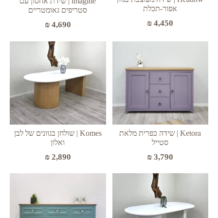
imagine | שידת אחסון עם
אפור-תכלת
סטריפים גאומטריים
₪
4,450
₪
4,690
Ketora | שידה כפרית מלאת
Komes | שולחן בגוונים של לבן
סטייל
ואלון
₪
2,890
₪
3,790