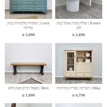
Komes | שולחן פינת אוכל בגוון
Loren | קומודה מלכותית בגוון
לבן
טורקיז
₪
2,890
₪
5,990
Mika | ויטרינה כפרית מודרנית
Mori | ספסל הורס מעץ מלא
₪
4,790
₪
1,890