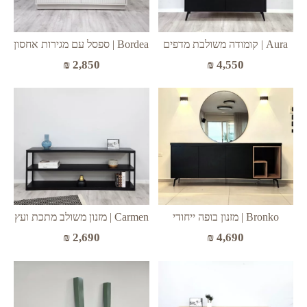
Aura | קומודה משולבת מדפים
Bordea | ספסל עם מגירות אחסון
₪
2,850
₪
4,550
Bronko | מזנון בופה ייחודי
Carmen | מזנון משולב מתכת ועץ
₪
2,690
₪
4,690