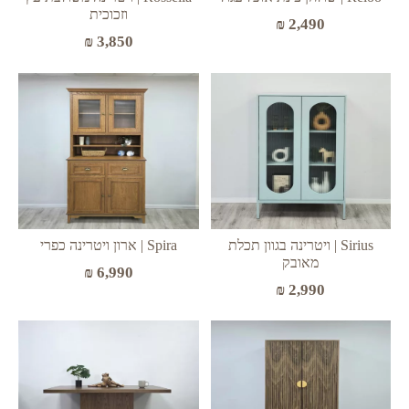
וזכוכית
₪
2,490
₪
3,850
Sirius | ויטרינה בגוון תכלת
Spira | ארון ויטרינה כפרי
מאובק
₪
6,990
₪
2,990