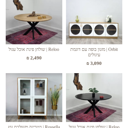
Orbit | מזנון בופה עם דוגמת
Reloo | שולחן פינת אוכל עגול
עיגולים
₪
2,490
₪
3,090
Reloo | שולחן פינת אוכל עגול
Rossella | ויטרינה משולבת עץ