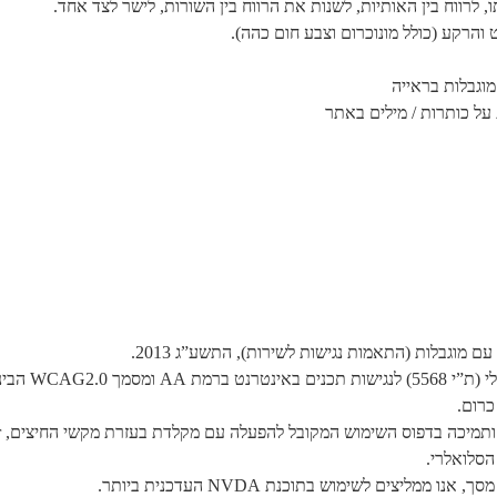
לרווח בין האותיות, לשנות את הרווח בין השורות, לישר לצד אחד.
והרקע (כולל מונוכרום וצבע חום כהה).
וגבלות בראייה
על כותרות / מילים באתר
ם מוגבלות (התאמות נגישות לשירות), התשע”ג 2013.
WCA הבינלאומי.
כרום.
שימוש המקובל להפעלה עם מקלדת בעזרת מקשי החיצים, Enter ו- Esc ליציאה מתפריטים וחלונות.
הסלואלרי.
יצים לשימוש בתוכנת NVDA העדכנית ביותר.