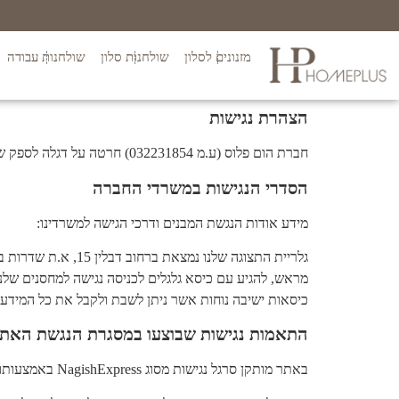
מזנונים לסלון
שולחנות סלון
שולחנות עבודה
הצהרת נגישות
חברת הום פלוס (ע.מ 032231854) חרטה על דגלה לספק שירות לכל לקוחותיו באופן שוויוני, מכובד, נגיש ומקצועי בהתאם לחוק
הסדרי הנגישות במשרדי החברה
מידע אודות הנגשת המבנים ודרכי הגישה למשרדינו:
גלריית התצוגה שלנ
מראש, להגיע עם כיסא גלגלים לכניסה נגישה למחסנים שלנו
כיסאות ישיבה נוחות אשר ניתן לשבת ולקבל את כל המידע.
התאמות נגישות שבוצעו במסגרת הנגשת האת
באתר מותקן סרגל נגישות מסוג NagishExpress באמצעותו אפשר להגיע אליו מכל מקום באתר ע"י כפתור ההנגשה הצף באחת הפינות באתר. ניתן לבצע דרכו את הפעולות הבאות: