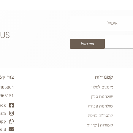
צור קשר!
קטגוריות
צור קש
מזנונים לסלון
7405064
2965151
שולחנות סלון
ook
שולחנות עבודה
ram
קונסולות כניסה
app
קומודות | שידות
.il