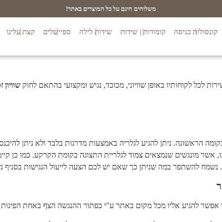
משלוחים חינם על כל המוצרים באתר!
קונסולות כניסה
קומודות | שידות
שידות לילה
ספיישלים
קצת עלינו
שוויון ז
ו נמצאת ברחוב דבלין 15, א.ת שדרות בקומה הראשונה. ניתן להגיע לגלריה באמצעות מדרגות בלבד 
, אשר מונגשים שנמצאים צמוד לגלריית התצוגה בקומת הקרקע. כמו כן קיימת
 נשמח להשתפר במה שניתן כך שאם יש לכם הצעה לייעול הנגישות בסניף נש
ר