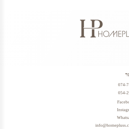
ר
074-
054-
Faceb
Instag
Whats
info@homepluss.co