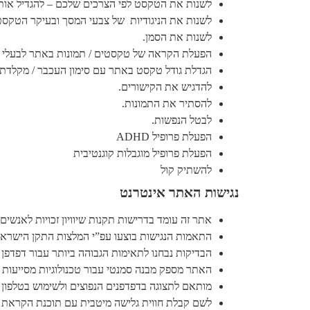
לשנות את הטקסט לפי הצרכים שלכם – להגדיל אותו, 
לשנות את הניגודיות של צבעי המסך ובעיקר הטקסט 
לשנות את הסמן.
הפעלת הקראה של טקסטים / תמונות באתר לבעלי מ
הגדלת גודל טקסט באתר עם סימון העכבר / מקלדת 
להדגיש את הקישורים.
להסתיר את התמונות.
לבטל הנפשות.
הפעלת פרופיל ADHD
הפעלת פרופיל מוגבלות קוגנטיבית
להשתיק קול
נגישות האתר אינטרנט
אתר זה עומד בדרישות תקנות שיוויון זכויות לאנשים ע
התאמות הנגישות בוצעו עפ”י המלצות התקן הישראלי (ת”י 5568) לנגישות תכנים באינטרנט ברמת AA ומסמך G2.0
הבדיקות נבחנו לתאימות הגבוהה ביותר עבור דפדפן 
האתר מספק מבנה סמנטי עבור טכנולוגיות מסייעות ותמיכה בדפוס ה
מותאם לתצוגה בדפדפנים הנפוצים ולשימוש בטלפון 
לשם קבלת חווית גלישה מיטבית עם תוכנת הקראת מסך, אנו ממל