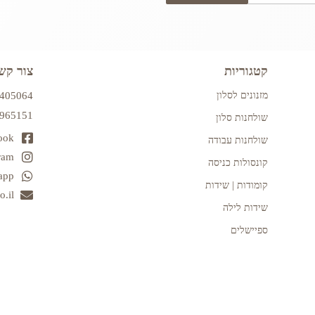
קטגוריות
צור קש
מזנונים לסלון
7405064
2965151
שולחנות סלון
ook
שולחנות עבודה
ram
קונסולות כניסה
app
קומודות | שידות
.il
שידות לילה
ספיישלים