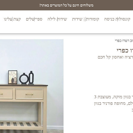
משלוחים חינם על כל המוצרים באתר!
קונסולות כניסה
קומודות | שידות
שידות לילה
ספיישלים
קצת עלינו
רציה ואחסון קל חכם
המוצר עץ מלא ותעשייתי MDF, צבוע בתנור בגוון מוקה, מעוצבת 3
ם, מחופה פורניר בגוון