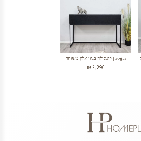
zogar | קונסולה בגוון אלון משוחר
₪
2,290