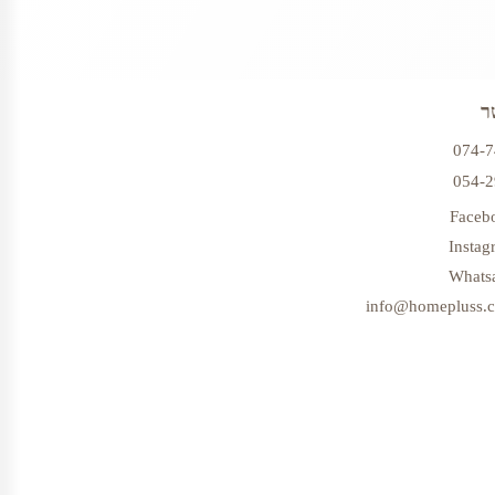
ר
074-
054-
Faceb
Instag
Whats
info@homepluss.co