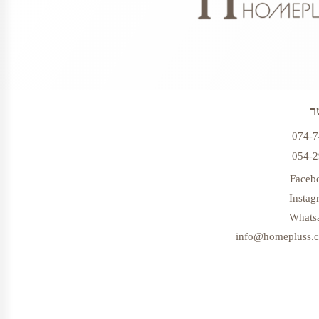
ר
074-
054-
Faceb
Instag
Whats
info@homepluss.co