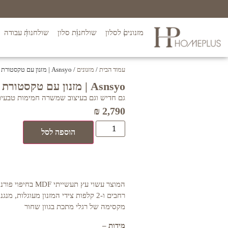
מזנונים לסלון
שולחנות סלון
שולחנות עבודה
עמוד הבית
/
מזנונים
/ Asnsyo | מזנון עם טקסטורת פסים
Asnsyo | מזנון עם טקסטורת פסים
גם חדיש וגם בעיצוב שמשרה חמימות טבעית לדגם Asnsyo י
₪
2,790
הוספה לסל
המוצר עשוי עץ תעשיית
רחבים ו-2 קלפות צידי המזנון מעוגלות,
מקסימה של רגלי מתכת בגוון שחור
מידות –