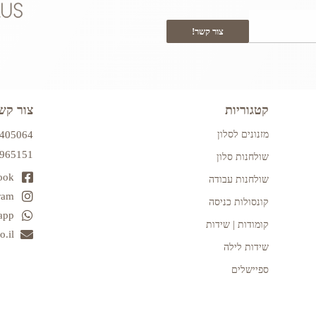
צור קשר!
קטגוריות
צור קש
מזנונים לסלון
7405064
2965151
שולחנות סלון
ook
שולחנות עבודה
ram
קונסולות כניסה
app
קומודות | שידות
.il
שידות לילה
ספיישלים