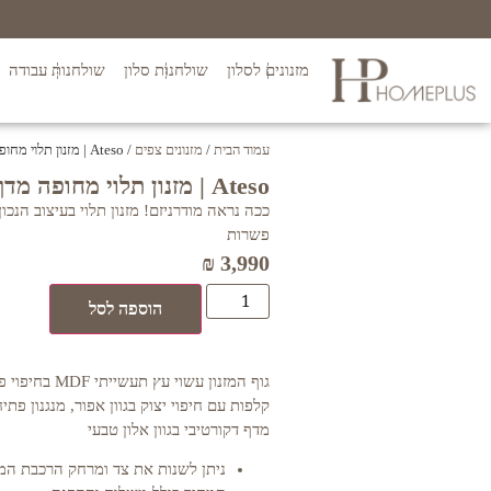
מזנונים לסלון
שולחנות סלון
שולחנות עבודה
עמוד הבית
/
מזנונים צפים
/ Ateso | מזנון תלוי מחופה מדף
Ateso | מזנון תלוי מחופה מדף
ככה נראה מודרניזם! מזנון תלוי בעיצוב הנכ
פשרות
₪
3,990
הוספה לסל
קלפות עם חיפוי יצוק בגוון אפור, מנגנון פת
מדף דקורטיבי בגוון אלון טבעי
ניתן לשנות את צד ומרחק הרכבת המ