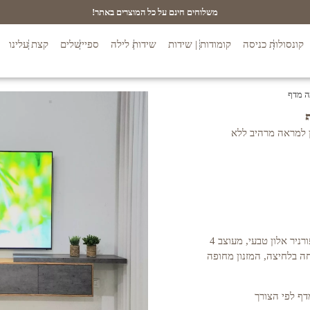
משלוחים חינם על כל המוצרים באתר!
קונסולות כניסה
קומודות | שידות
שידות לילה
ספיישלים
קצת עלינו
ון למראה מרהיב ללא
גוף המזנון עשוי עץ תעשייתי MDF בחיפוי פורניר אלון טבעי, מעוצב 4
יחה בלחיצה, המזנון מחופה
דף לפי הצורך