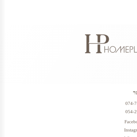
ר
074-
054-
Faceb
Instag