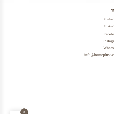
ר
074-
054-
Faceb
Instag
Whats
info@homepluss.co
0