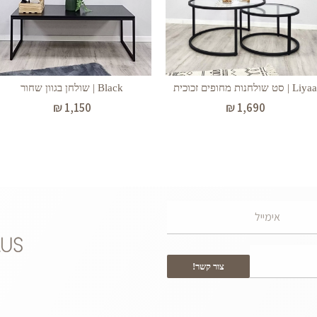
Liyaa | סט שולחנות מחופים זכוכית
Black | שולחן בגוון שחור
₪
1,150
₪
1,690
צור קשר!