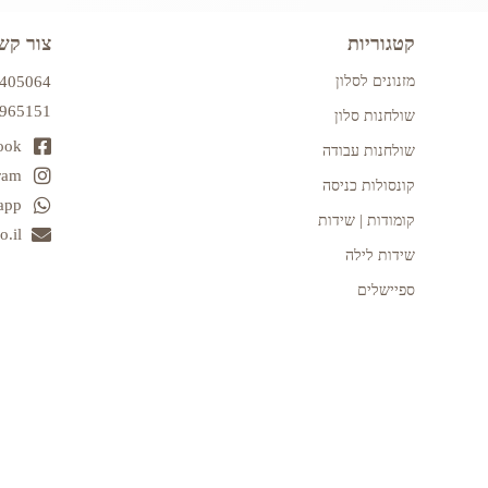
קטגוריות
צור קש
מזנונים לסלון
7405064
2965151
שולחנות סלון
ook
שולחנות עבודה
ram
קונסולות כניסה
app
קומודות | שידות
.il
שידות לילה
ספיישלים