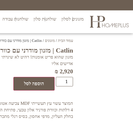
מזנונים לסלון
שולחנות סלון
שולחנות עבודה
עמוד הבית
/
מזנונים
/ Catlin | מזנון מודרני עם כוורת
Catlin | מזנון מודרני עם כוורת
מזנון שהוא פריט אומנות! רהיט לא שיגרתי
אדישים אליו
₪
2,920
הוספה לסל
המוצר עשוי עץ תעשיית
4 דלתות וכוורת פורניר אלון טבעי, פתיחת
בחלק העליון, מדפי אחסון, בסיס רגלי מתכת 