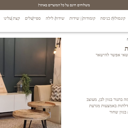
משלוחים חינם על כל המוצרים באתר!
קונסולות כניסה
קומודות | שידות
שידות לילה
ספיישלים
קצת עלינו
 שאי אפשר להישאר
י MDF צביעה אטומה בתנור בגוון לבן, מעוצב
 הדלתות באמצעות מגרעת
בגוון שחור