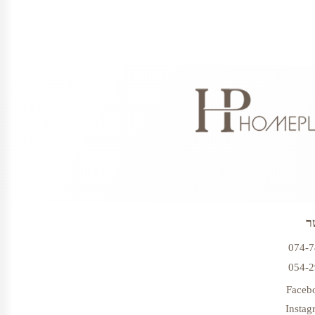
ר
074-
054-
Faceb
Instag