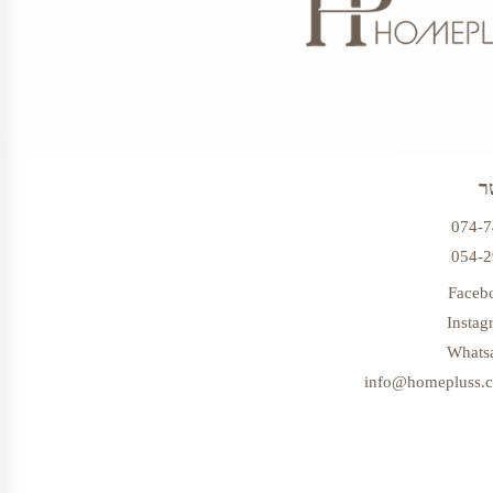
ר
074-
054-
Faceb
Instag
Whats
info@homepluss.co