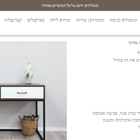
משלוחים חינם על כל המוצרים באתר!
קונסולות כניסה
קומודות | שידות
שידות לילה
ספיישלים
קצת עלינו
י MDF בחיפוי פורניר בגוון אגוז, צביעה אטומה
ת עם ידיות מתכת איכותיות ומנגנון
ר