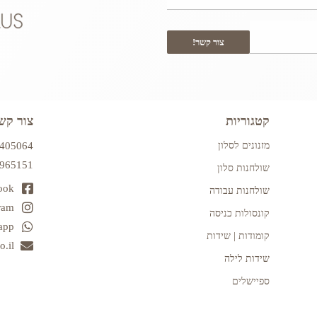
צור קשר!
קטגוריות
צור קש
מזנונים לסלון
7405064
2965151
שולחנות סלון
ook
שולחנות עבודה
ram
קונסולות כניסה
app
קומודות | שידות
.il
שידות לילה
ספיישלים