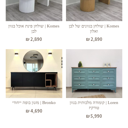
Komes | שולחן בגוונים של לבן
Komes | שולחן פינת אוכל בגוון
ואלון
לבן
₪
2,890
₪
2,890
Bronko | מזנון בופה ייחודי
Loren | קומודה מלכותית בגוון
טורקיז
₪
4,690
₪
5,990