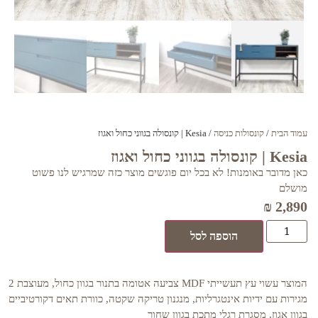
עמוד הבית
/
קונסולות כניסה
/ Kesia | קונסולה בגווני כחול ואגוז
Kesia | קונסולה בגווני כחול ואגוז
כאן מדובר באומנות! לא בכל יום פוגשים מוצר כזה שמרגיש לנו פשוט
מושלם
₪
2,890
הוספה לסל
המוצר עשוי עץ תעשייתי MDF צביעה אטומה בתנור בגוון כחול, מעוצבת 2
מגירות עם ידיות אינטגרליות, מנגנון טריקה שקטה, כוורת תאים דקורטיביים
בגוון אגוז, מסגרת רגלי מתכת בגוון שחור