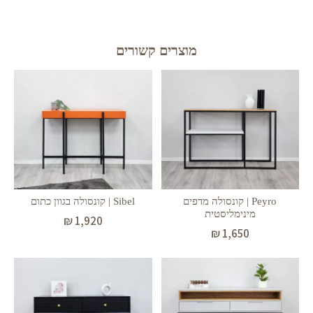
מוצרים קשורים
Peyro | קונסולה מדפים
Sibel | קונסולה בגוון כתום
מינימליסטית
₪
1,920
₪
1,650