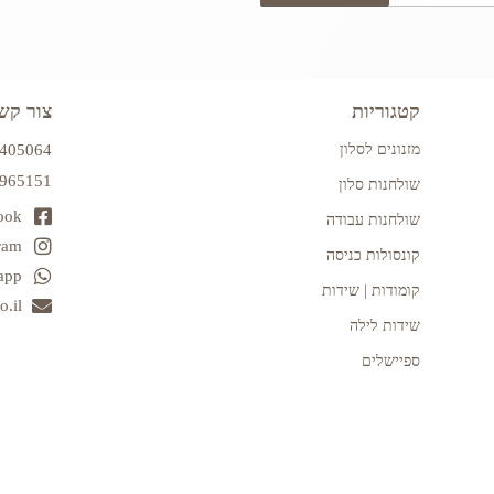
קטגוריות
צור קש
מזנונים לסלון
7405064
2965151
שולחנות סלון
ook
שולחנות עבודה
ram
קונסולות כניסה
app
קומודות | שידות
.il
שידות לילה
ספיישלים