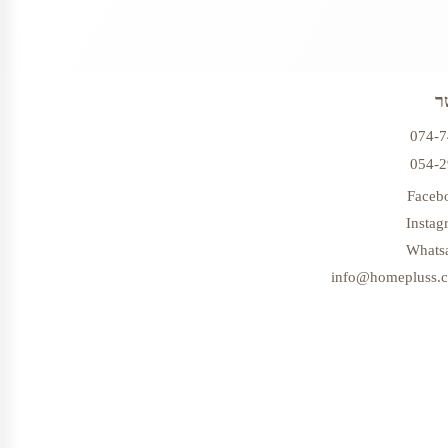
ר
074-
054-
Faceb
Instag
Whats
info@homepluss.co