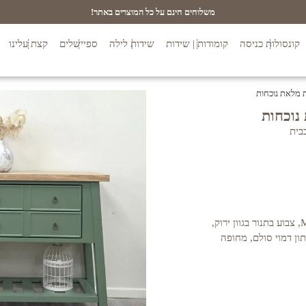
משלוחים חינם על כל המוצרים באתר!
קונסולות כניסה
קומודות | שידות
שידות לילה
ספיישלים
קצת עלינו
בית
המוצר עשוי בשילוב עץ מלא ותעשייתי MDF, צבוע בתנור בגוון ירוק,
 תחתון דמוי סולם, מחופה