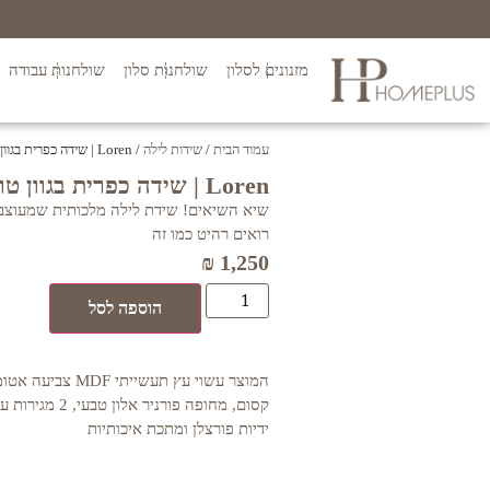
מזנונים לסלון
שולחנות סלון
שולחנות עבודה
עמוד הבית
/
שידות לילה
/ Loren | שידה כפרית בגוון טורקיז
Loren | שידה כפרית בגוון טורקיז
שיא השיאים! שידת לילה מלכותית שמעוצבת
רואים רהיט כמו זה
₪
1,250
הוספה לסל
המוצר עשוי עץ תעשייתי
קסום, מחופה פורניר
ידיות פורצלן ומתכת איכותיות