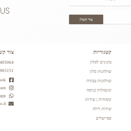
צור קשר!
קטגוריות
צור קש
מזנונים לסלון
7405064
2965151
שולחנות סלון
ook
שולחנות עבודה
ram
קונסולות כניסה
app
קומודות | שידות
.il
שידות לילה
ספיישלים