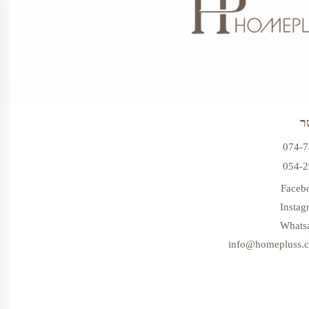
ר
074-
054-
Faceb
Instag
Whats
info@homepluss.co