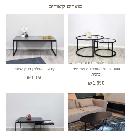
מוצרים קשורים
Liyaa | סט שולחנות מחופים
Gray | שולחן בגוון אפור
זכוכית
₪
1,150
₪
1,690