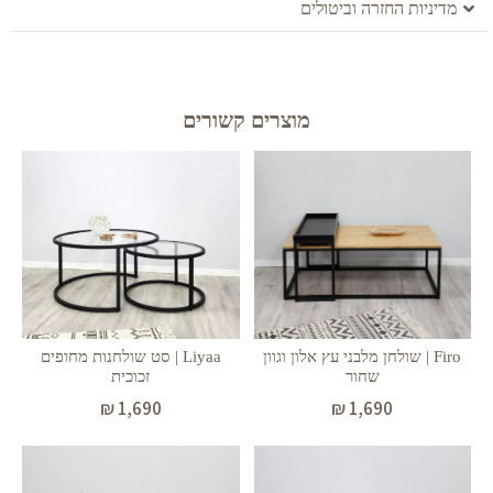
מדיניות החזרה וביטולים
מוצרים קשורים
Liyaa | סט שולחנות מחופים
Firo | שולחן מלבני עץ אלון וגוון
זכוכית
שחור
₪
1,690
₪
1,690