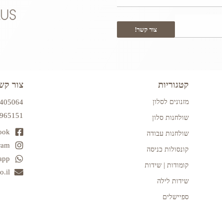
צור קשר!
קטגוריות
צור קש
מזנונים לסלון
7405064
2965151
שולחנות סלון
ook
שולחנות עבודה
ram
קונסולות כניסה
app
קומודות | שידות
.il
שידות לילה
ספיישלים