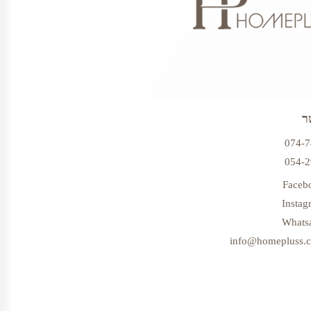
ר
074-
054-
Faceb
Instag
Whats
info@homepluss.co