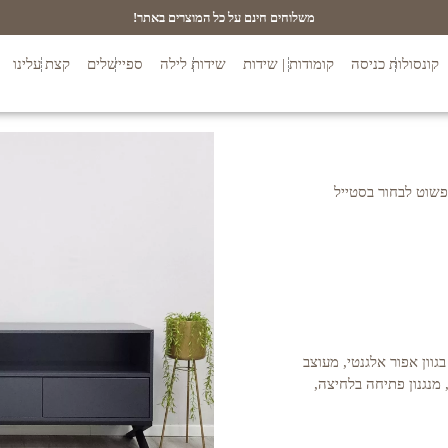
משלוחים חינם על כל המוצרים באתר!
קונסולות כניסה
קומודות | שידות
שידות לילה
ספיישלים
קצת עלינו
פשוט לבחור בסטייל
י MDF צבוע בתנור בגוון אפור אלגנטי, מעוצב
כשירי המדיה ו-3 מגירות, מנגנון פתיחה בלחיצה,