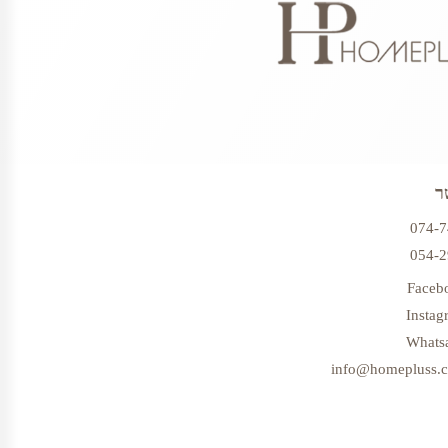
ר
074-
054-
Faceb
Instag
Whats
info@homepluss.co