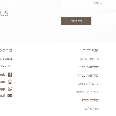
צור קשר!
קטגוריות
צור קש
מזנונים לסלון
7405064
2965151
שולחנות סלון
ook
שולחנות עבודה
ram
קונסולות כניסה
app
קומודות | שידות
.il
שידות לילה
ספיישלים