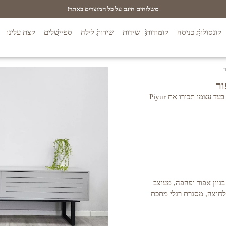
משלוחים חינם על כל המוצרים באתר!
קונסולות כניסה
קומודות | שידות
שידות לילה
ספיישלים
קצת עלינו
ד עצמו תכירו את Piyur
י MDF צבוע בתנור בגוון אפור יפהפה, מעוצב
בלחיצה, מסגרת רגלי מתכת