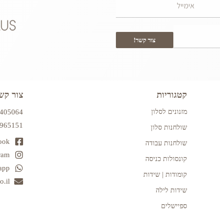
צור קשר!
קטגוריות
צור קש
מזנונים לסלון
7405064
2965151
שולחנות סלון
ook
שולחנות עבודה
ram
קונסולות כניסה
app
קומודות | שידות
.il
שידות לילה
ספיישלים