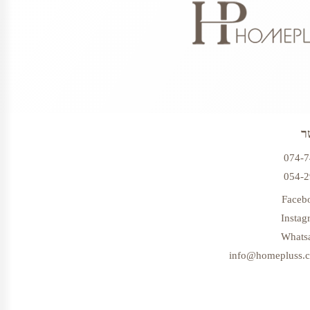
ר
074-
054-
Faceb
Instag
Whats
info@homepluss.co