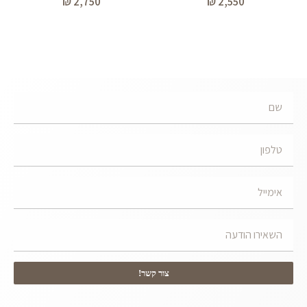
₪
2,750
₪
2,550
צור קשר!