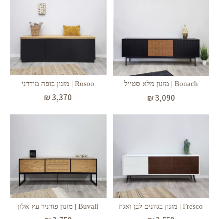
Rosoo | מזנון בופה מודרני
Bonach | מזנון מלא סטייל
₪
3,370
₪
3,090
Buvali | מזנון פורניר עץ אלון
Fresco | מזנון בגוונים לבן ואגוז