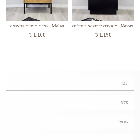
Netora | מעוצבת ידיות אינטגרליות
Molan | שידת מגירות קלאסית
₪
1,100
₪
1,190