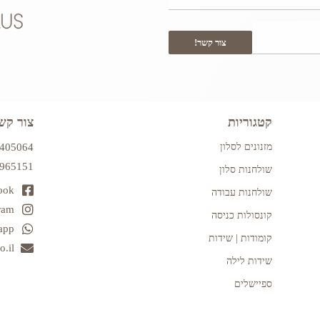
צור קשר!
קטגוריות
צור קש
מזנונים לסלון
7405064
2965151
שולחנות סלון
ook
שולחנות עבודה
ram
קונסולות כניסה
app
קומודות | שידות
.il
שידות לילה
ספיישלים