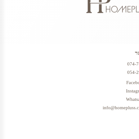
ר
074-
054-
Faceb
Instag
Whats
info@homepluss.co