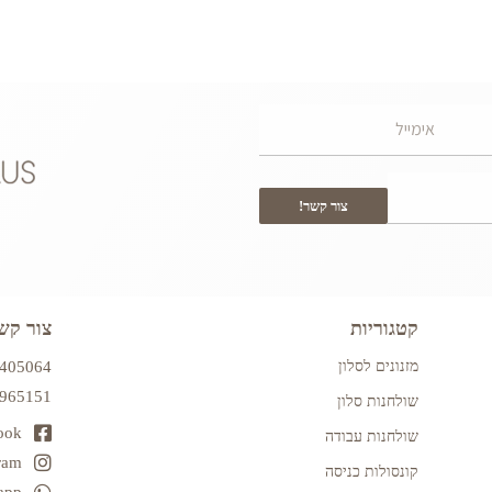
צור קשר!
קטגוריות
צור קש
מזנונים לסלון
7405064
2965151
שולחנות סלון
ook
שולחנות עבודה
ram
קונסולות כניסה
app