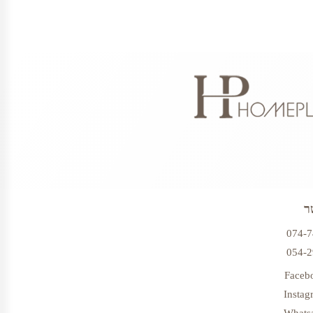
ר
074-
054-
Faceb
Instag
Whats