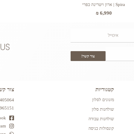
Spira | ארון ויטרינה כפרי
₪
6,990
צור קשר!
קטגוריות
צור קש
מזנונים לסלון
7405064
2965151
שולחנות סלון
ook
שולחנות עבודה
ram
קונסולות כניסה
app