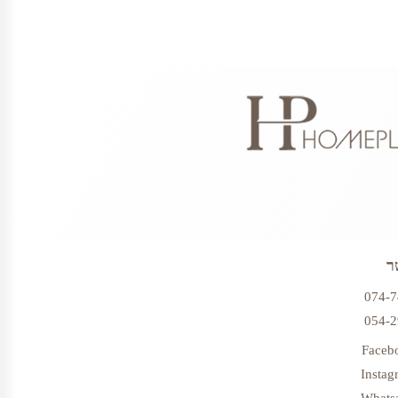
ר
074-
054-
Faceb
Instag
Whats