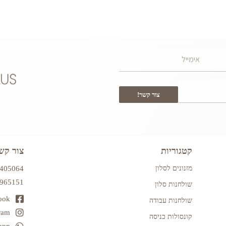
צור קשר!
קטגוריות
צור קש
מזנונים לסלון
7405064
2965151
שולחנות סלון
ook
שולחנות עבודה
ram
קונסולות כניסה
app