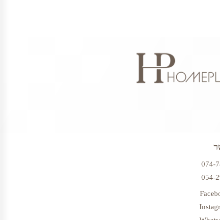
ר
074-
054-
Faceb
Instag
Whats