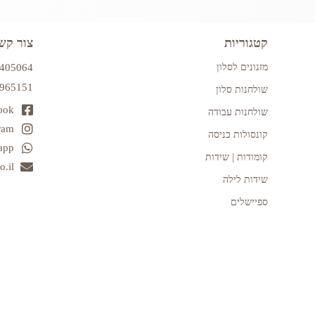
קטגוריות
צור קש
מזנונים לסלון
7405064
2965151
שולחנות סלון
ook
שולחנות עבודה
ram
קונסולות כניסה
app
קומודות | שידות
.il
שידות לילה
ספיישלים