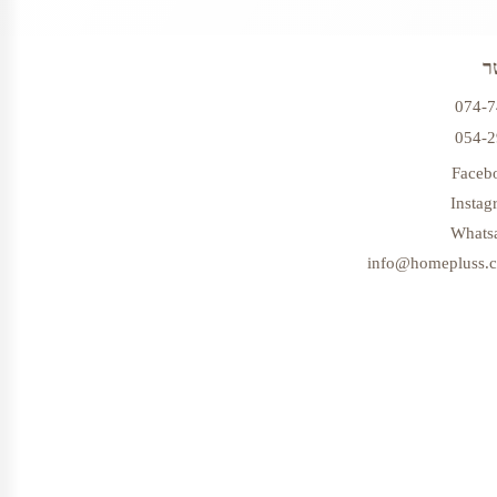
ר
074-
054-
Faceb
Instag
Whats
info@homepluss.co