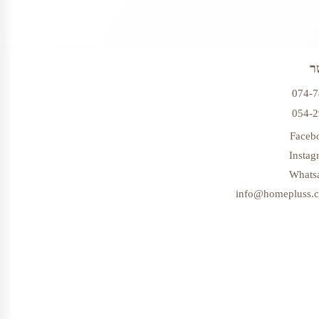
ר
074-
054-
Faceb
Instag
Whats
info@homepluss.co