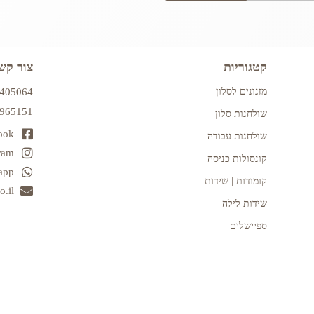
קטגוריות
צור קש
מזנונים לסלון
7405064
2965151
שולחנות סלון
ook
שולחנות עבודה
ram
קונסולות כניסה
app
קומודות | שידות
.il
שידות לילה
ספיישלים