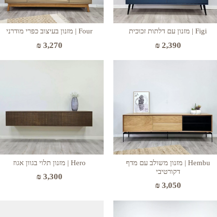
Figi | מזנון עם דלתות זכוכית
Four | מזנון בעיצוב כפרי מודרני
₪
3,270
₪
2,390
Hembu | מזנון משולב עם מדף
Hero | מזנון תלוי בגוון אגוז
דקורטיבי
₪
3,300
₪
3,050