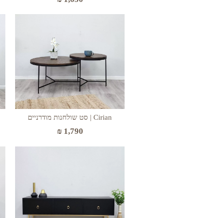
Cirian | סט שולחנות מודרניים
₪
1,790