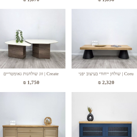
Coru | שולחן ייחודי בעיצוב יפני
Create | זוג שולחנות גאומטריים
₪
1,750
₪
2,320