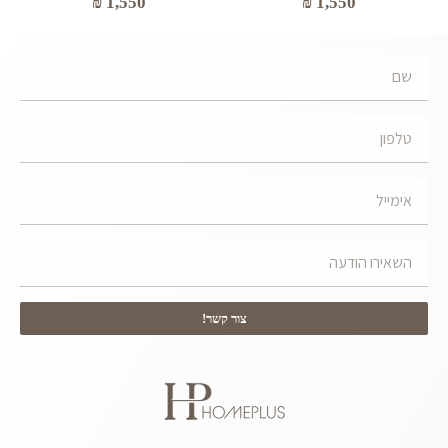
₪
1,550
₪
1,550
צור קשר!