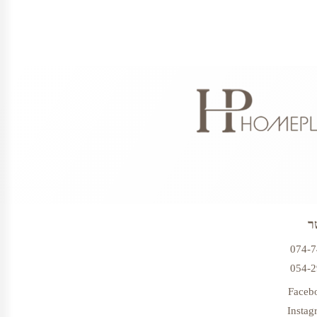
ר
074-
054-
Faceb
Instag