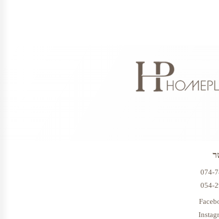
ר
074-
054-
Faceb
Instag