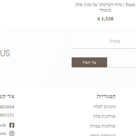
Tomi | מדף דקורטיבי צף בגוון אלון
מושחר
₪
1,550
צור קשר!
קטגוריות
צור קש
מזנונים לסלון
7405064
2965151
שולחנות סלון
ook
שולחנות עבודה
ram
קונסולות כניסה