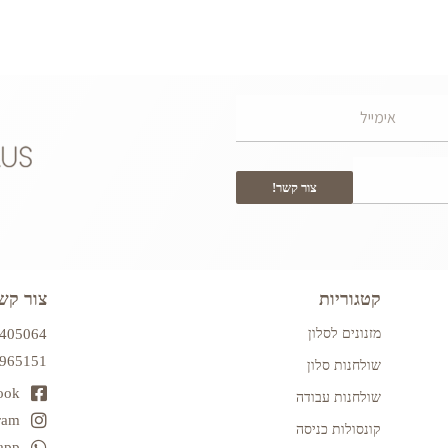
צור קשר!
קטגוריות
צור קש
מזנונים לסלון
7405064
2965151
שולחנות סלון
ook
שולחנות עבודה
ram
קונסולות כניסה
app