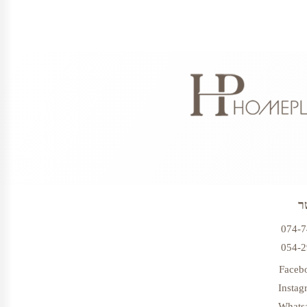
ר
074-
054-
Faceb
Instag
Whats