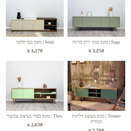
Sage | מזנון בגוון ירוק מרווה
Setai | מזנון כנף חלומי
₪
3,270
₪
3,250
Terano | מזנון מעוצב דלתות
Theo | מזנון כפרי בעיצוב עכשווי
וכוורת
₪
2,630
₪
2,760