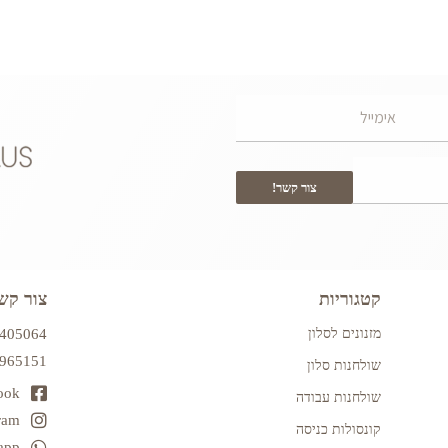
צור קשר!
קטגוריות
צור קש
מזנונים לסלון
7405064
2965151
שולחנות סלון
ook
שולחנות עבודה
ram
קונסולות כניסה
app