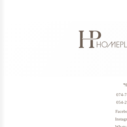
ר
074-
054-
Faceb
Instag
Whats