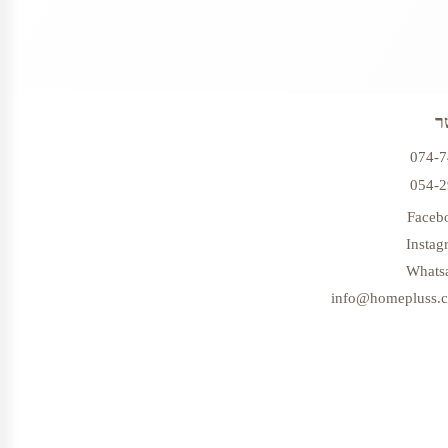
ר
074-
054-
Faceb
Instag
Whats
info@homepluss.co