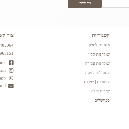
צור קשר!
קטגוריות
צור קש
מזנונים לסלון
7405064
2965151
שולחנות סלון
ook
שולחנות עבודה
ram
קונסולות כניסה
app
קומודות | שידות
.il
שידות לילה
ספיישלים