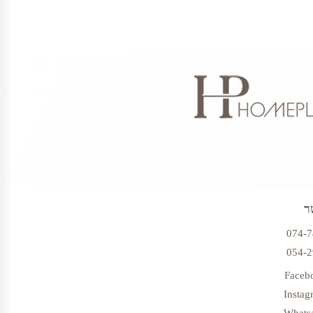
ר
074-
054-
Faceb
Instag
Whats