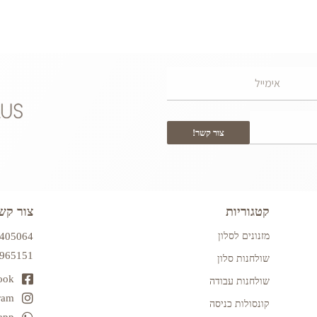
צור קשר!
קטגוריות
צור קש
מזנונים לסלון
7405064
2965151
שולחנות סלון
ook
שולחנות עבודה
ram
קונסולות כניסה
app