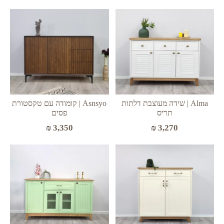
Alma | שידה מעוצבת דלתות
Asnsyo | קומודה עם טקסטורת
תריס
פסים
₪
3,270
₪
3,350