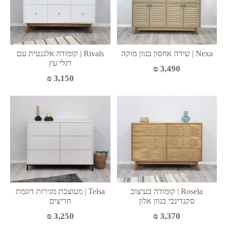
Nexa | שידה אחסון בגוון מוקה
Rivals | קומודה אלגנטית עם
רגלי עץ
₪
3,490
₪
3,150
Rosela | קומודה בעיצוב
Telsa | מעוצבת מגירות דוגמת
סקנדינבי בגוון אלון
חריצים
₪
3,370
₪
3,250