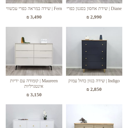
Diane | שידת אחסון בסגנון כפרי
Fern | שידה במראה כפרי עכשווי
₪
3,490
₪
2,990
Indigo | שידה בגוון כחול עמוק
Maureen | קומודה עם ידיות
אינטגרליות
₪
2,850
₪
3,150