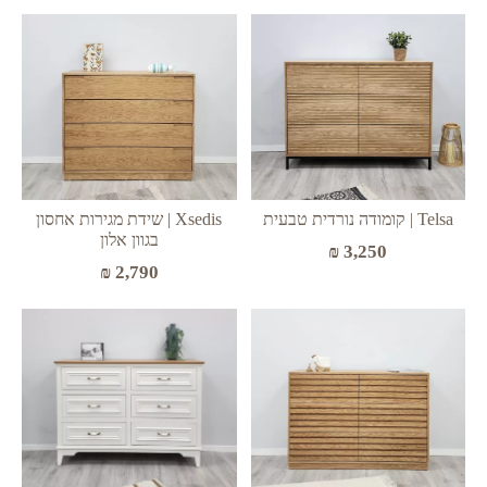
Telsa | קומודה נורדית טבעית
Xsedis | שידת מגירות אחסון
בגוון אלון
₪
3,250
₪
2,790