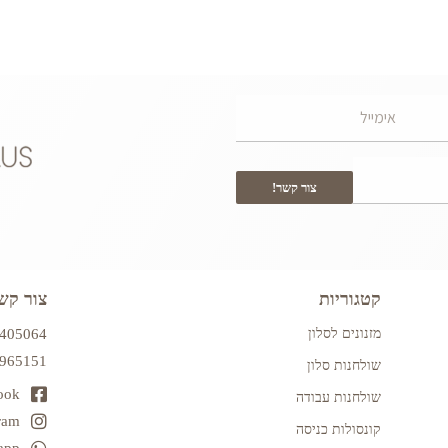
צור קשר!
קטגוריות
צור קש
מזנונים לסלון
7405064
2965151
שולחנות סלון
ook
שולחנות עבודה
ram
קונסולות כניסה
app