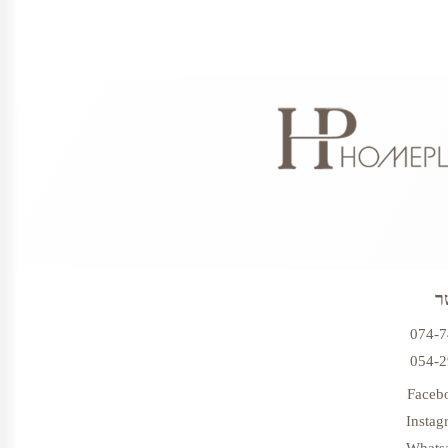
ר
074-
054-
Faceb
Instag
Whats