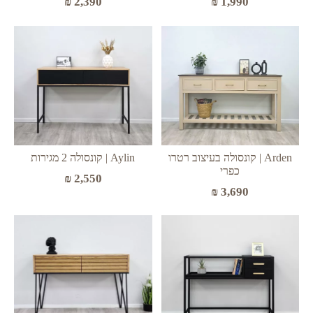
₪
2,390
₪
1,990
Arden | קונסולה בעיצוב רטרו
Aylin | קונסולה 2 מגירות
כפרי
₪
2,550
₪
3,690