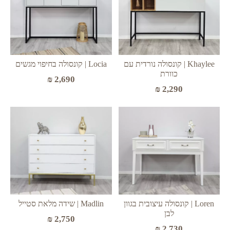
Khaylee | קונסולה נורדית עם
Locia | קונסולה בחיפוי מגשים
כוורת
₪
2,690
₪
2,290
Loren | קונסולה עיצובית בגוון
Madlin | שידה מלאת סטייל
לבן
₪
2,750
₪
2,730