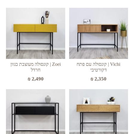
Zoei | קונסולה מעוצבת בגוון
Vichi | קונסולה עם פתח
חרדל
דקורטיבי
₪
2,490
₪
2,350