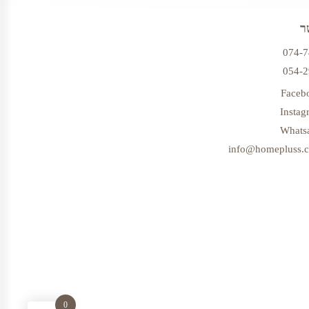
ר
074-
054-
Faceb
Instag
Whats
info@homepluss.co
0