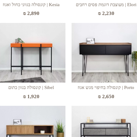
Elori | מעוצבת דוגמת פסים רחבים
Kesia | קונסולה בגווני כחול ואגוז
₪
2,890
₪
2,230
Porto | קונסולה בחיפוי מגש אגוז
Sibel | קונסולה בגוון כתום
₪
1,920
₪
2,650