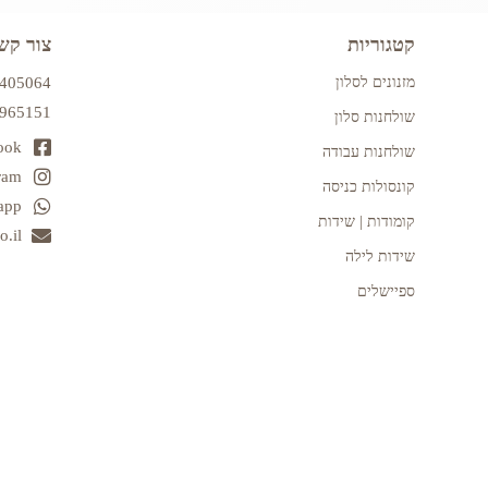
קטגוריות
צור קש
מזנונים לסלון
7405064
2965151
שולחנות סלון
ook
שולחנות עבודה
ram
קונסולות כניסה
app
קומודות | שידות
.il
שידות לילה
ספיישלים