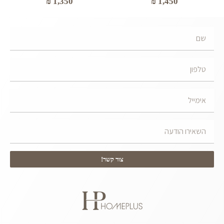
₪
1,450
₪
1,350
צור קשר!