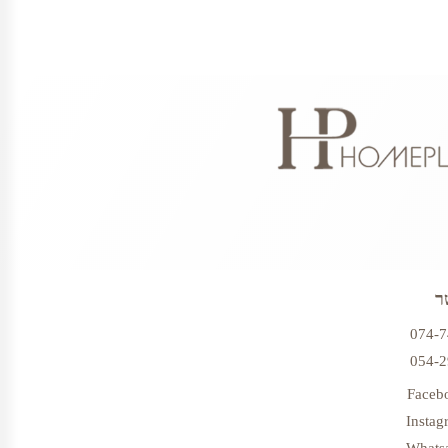
ר
074-
054-
Faceb
Instag
Whats