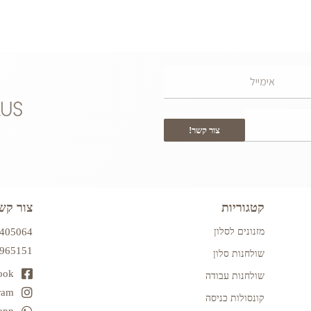
צור קשר!
קטגוריות
צור קש
מזנונים לסלון
7405064
2965151
שולחנות סלון
ook
שולחנות עבודה
ram
קונסולות כניסה
app