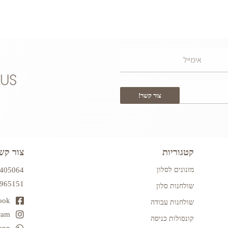
צור קשר!
קטגוריות
צור קש
מזנונים לסלון
7405064
2965151
שולחנות סלון
ook
שולחנות עבודה
ram
קונסולות כניסה
app