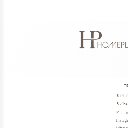
ר
074-
054-
Faceb
Instag
Whats