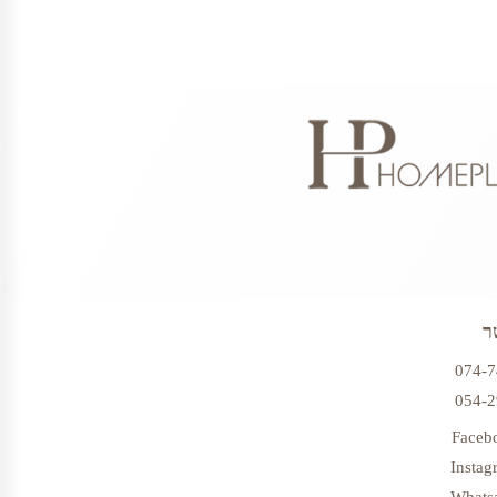
ר
074-
054-
Faceb
Instag
Whats