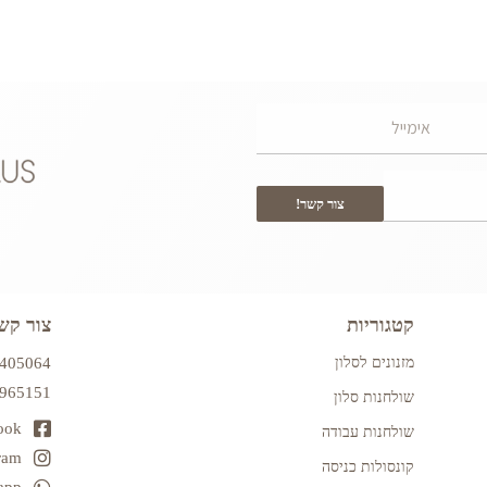
צור קשר!
קטגוריות
צור קש
מזנונים לסלון
7405064
2965151
שולחנות סלון
ook
שולחנות עבודה
ram
קונסולות כניסה
app