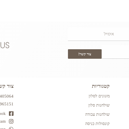
צור קשר!
קטגוריות
צור קש
מזנונים לסלון
7405064
2965151
שולחנות סלון
ook
שולחנות עבודה
ram
קונסולות כניסה
app