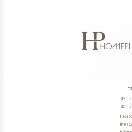
ר
074-
054-
Faceb
Instag
Whats