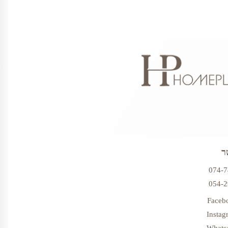
ר
074-
054-
Faceb
Instag
Whats