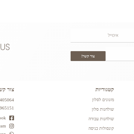
צור קשר!
קטגוריות
צור קש
מזנונים לסלון
7405064
2965151
שולחנות סלון
ook
שולחנות עבודה
ram
קונסולות כניסה
app