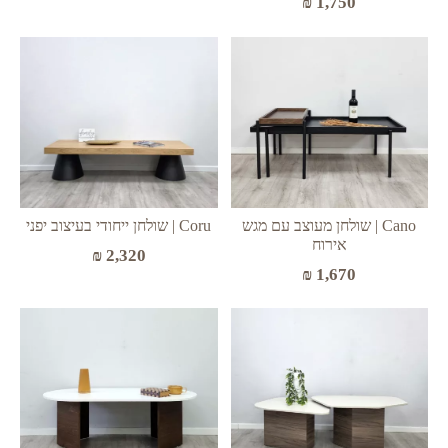
₪
1,750
Cano | שולחן מעוצב עם מגש
Coru | שולחן ייחודי בעיצוב יפני
אירוח
₪
2,320
₪
1,670