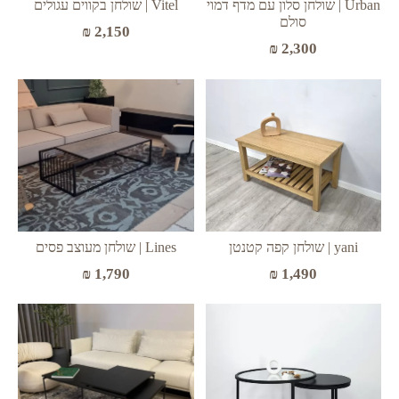
Urban | שולחן סלון עם מדף דמוי
Vitel | שולחן בקווים עגולים
סולם
₪
2,150
₪
2,300
yani | שולחן קפה קטנטן
Lines | שולחן מעוצב פסים
₪
1,490
₪
1,790