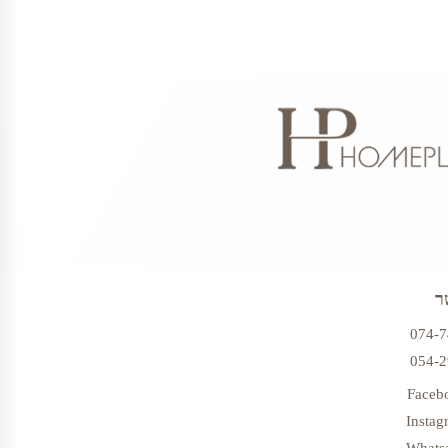
ר
074-
054-
Faceb
Instag
Whats