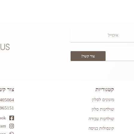
צור קשר!
קטגוריות
צור קש
מזנונים לסלון
7405064
2965151
שולחנות סלון
ook
שולחנות עבודה
ram
קונסולות כניסה
app