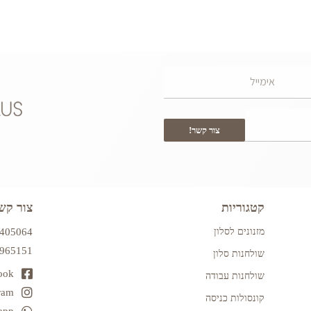
צור קשר!
קטגוריות
צור קש
מזנונים לסלון
7405064
2965151
שולחנות סלון
ook
שולחנות עבודה
ram
קונסולות כניסה
app