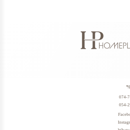
ר
074-
054-
Faceb
Instag
Whats