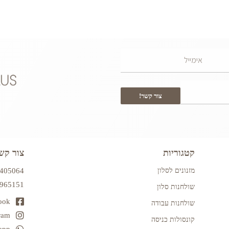
צור קשר!
קטגוריות
צור קש
מזנונים לסלון
7405064
2965151
שולחנות סלון
ook
שולחנות עבודה
ram
קונסולות כניסה
app