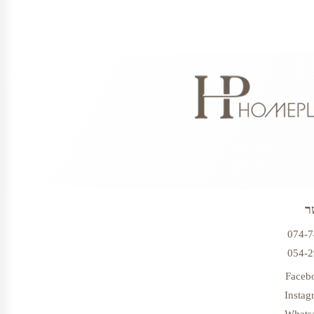
ר
074-
054-
Faceb
Instag
Whats