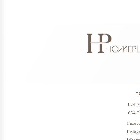
ר
074-
054-
Faceb
Instag
Whats