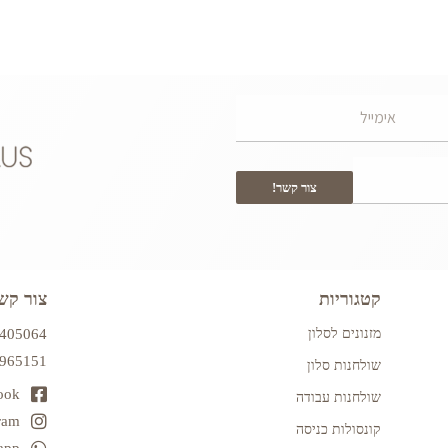
צור קשר!
קטגוריות
צור קש
מזנונים לסלון
7405064
2965151
שולחנות סלון
ook
שולחנות עבודה
ram
קונסולות כניסה
app