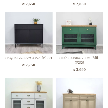
₪
2,650
₪
2,850
Mila | שידה מעוצבת דלתות
Monet | שידה מקסימה ופרקטית
זכוכית
₪
2,750
₪
3,090