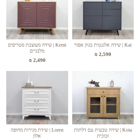
Kai | שידה אלגנטית בגוון אפור
Kemi | שידה מעוצבת סטריפים
מלבניים
₪
2,590
₪
2,490
Loren | שידת מגירות מחופה
Koia | שידה טבעית עם דלתות
אלון
זכוכית