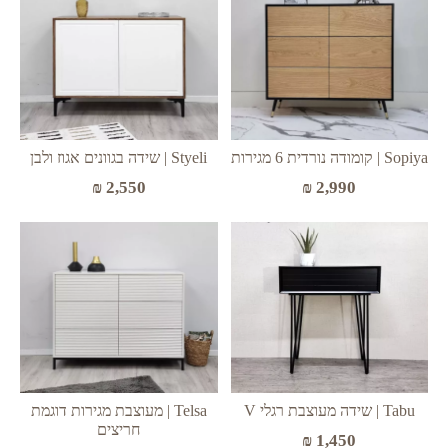
Sopiya | קומודה נורדית 6 מגירות
Styeli | שידה בגוונים אגוז ולבן
₪
2,550
₪
2,990
Tabu | שידה מעוצבת רגלי V
Telsa | מעוצבת מגירות דוגמת
חריצים
₪
1,450